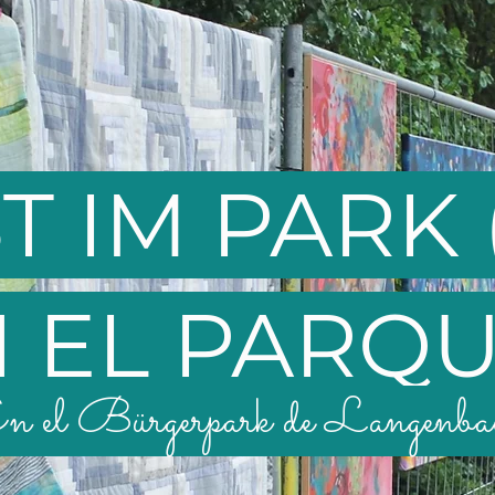
T IM PARK 
 EL PARQ
n el Bürgerpark de Langenba