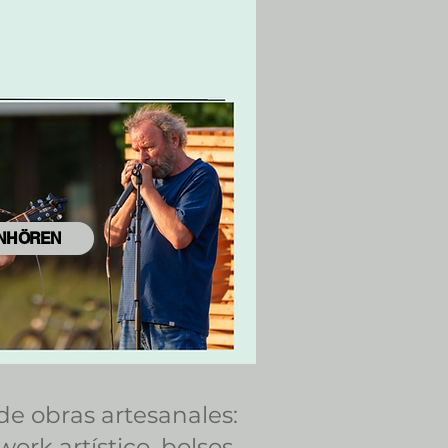
INHÖREN
de obras artesanales:
ork artístico, bolsos