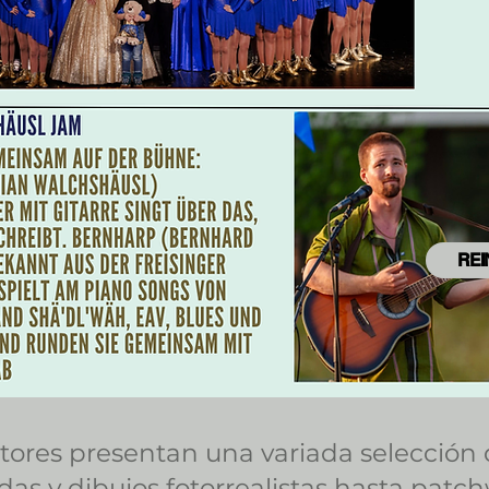
RE
tores presentan una variada selección 
as y dibujos fotorrealistas hasta patchw