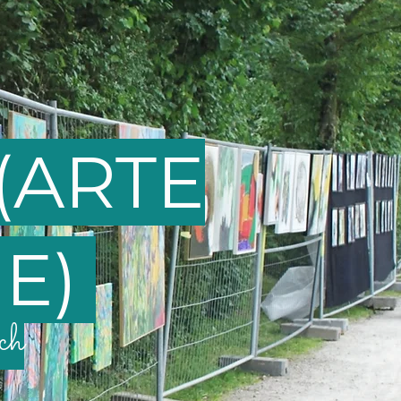
(ARTE
UE)
ch