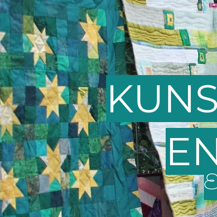
KUNS
EN
E