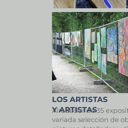
LOS ARTISTAS
Y ARTISTAS
Alrededor de 35 exposi
variada selección de o