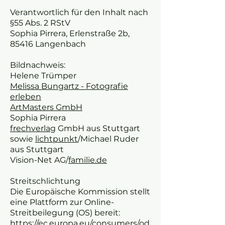
Verantwortlich für den Inhalt nach
§55 Abs. 2 RStV
Sophia Pirrera, Erlenstraße 2b,
85416 Langenbach
Bildnachweis:
Helene Trümper
Melissa Bungartz - Fotografie
erleben
ArtMasters GmbH
Sophia Pirrera
frechverlag
GmbH aus Stuttgart
sowie
lichtpunkt
/Michael Ruder
aus Stuttgart
Vision-Net AG/
familie.de
Streitschlichtung
Die Europäische Kommission stellt
eine Plattform zur Online-
Streitbeilegung (OS) bereit:
https://ec.europa.eu/consumers/od